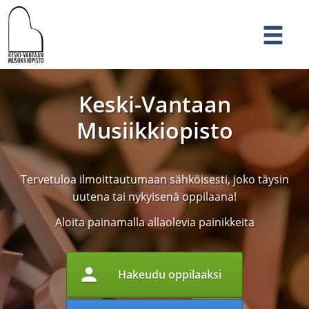
Keski-Vantaan
Musiikkiopisto
Tervetuloa ilmoittautumaan sähköisesti, joko täysin
uutena tai nykyisenä oppilaana!
Aloita painamalla allaolevia painikkeita
person
Hakeudu oppilaaksi