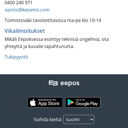
0400 240 971
opisto@kevamo.com
Toimistoväki tavoitetttavissa ma-pe klo 10-14
Vikailmoitukset
Mikäli Eepoksessa esiintyy teknisiä ongelmia, ota
yhteyttä ja kuvaile tapahtunutta.
Tukipyyntö
Vaihda kieltä: