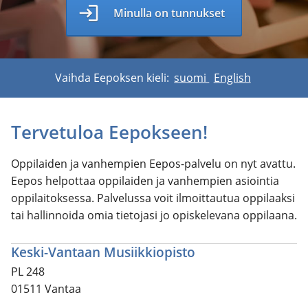
login
Minulla on tunnukset
Vaihda Eepoksen kieli:
suomi
English
Tervetuloa Eepokseen!
Oppilaiden ja vanhempien Eepos-palvelu on nyt avattu.
Eepos helpottaa oppilaiden ja vanhempien asiointia
oppilaitoksessa. Palvelussa voit ilmoittautua oppilaaksi
tai hallinnoida omia tietojasi jo opiskelevana oppilaana.
Keski-Vantaan Musiikkiopisto
PL 248
01511 Vantaa